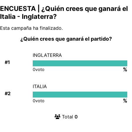
ENCUESTA | ¿Quién crees que ganará el
Italia - Inglaterra?
Esta campaña ha finalizado.
¿Quién crees que ganará el partido?
INGLATERRA
#1
%
0
voto
ITALIA
#2
%
0
voto
Total
0